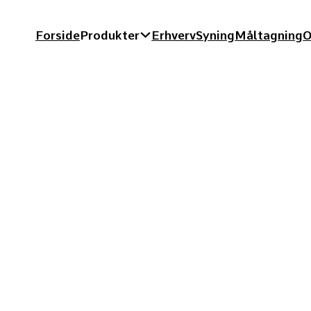
Forside
Produkter
Erhverv
Syning
Måltagning
O