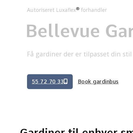
®
Autoriseret Luxaflex
forhandler
Bellevue Ga
Få gardiner der er tilpasset din sti
55 72 70 33
Book gardinbus
Bestil her
Ring nu
Gardiner til enhver s