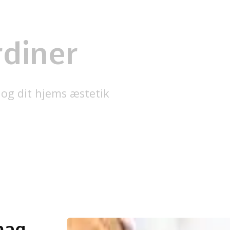
rdiner
l og dit hjems æstetik
mag